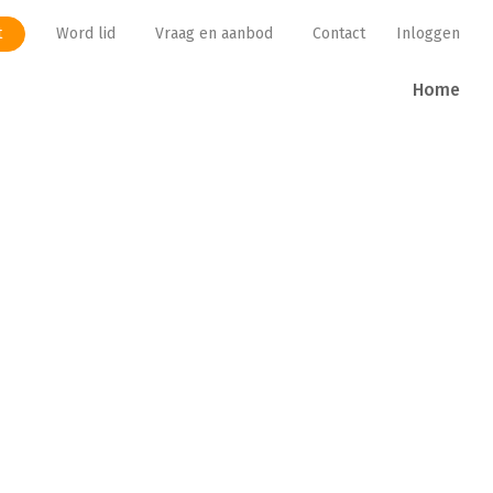
Word lid
Vraag en aanbod
Contact
Inloggen
t
Home